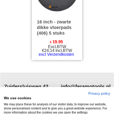
16 inch - zwarte
dikke vloerpads
(406) 5 stuks
19.95
€
Excl.BTW
€
24.14
Incl.BTW
excl Verzendkosten
Zuidersluisweg 42
info@feramotools.nl
Privacy policy
8243 RC Lelystad
Tel: +31(0)320
We use cookies
253161
Nederland
We may place these for analysis of our visitor data, to improve our website,
show personalised content and to give you a great website experience. For
more information about the cookies we use open the settings.