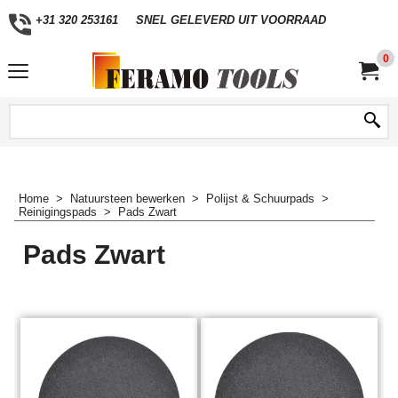
+31 320 253161
SNEL GELEVERD UIT VOORRAAD
0
Home
>
Natuursteen bewerken
>
Polijst & Schuurpads
>
Reinigingspads
>
Pads Zwart
Pads Zwart