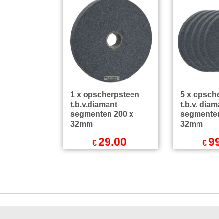
1 x opscherpsteen
5 x opsch
t.b.v.diamant
t.b.v. diam
segmenten 200 x
segmenten
32mm
32mm
29.00
9
€
€
Excl.BTW
Exc
€
35.09
Incl.BTW
€
119.79
excl Verzendkosten
excl Ver