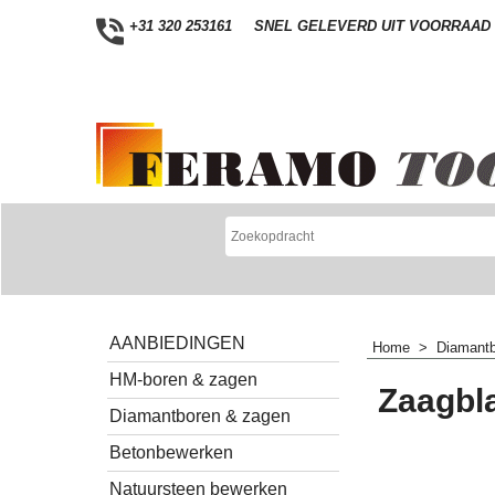
+31 320 253161
SNEL GELEVERD UIT VOORRAAD
AANBIEDINGEN
Home
>
Diamantb
HM-boren & zagen
Zaagbl
Diamantboren & zagen
Betonbewerken
Natuursteen bewerken