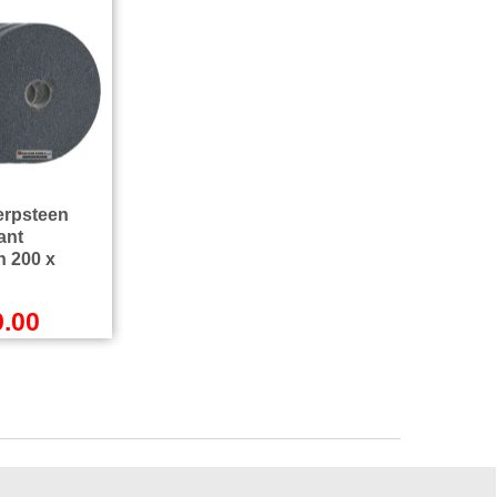
erpsteen
ant
 200 x
9.00
l.BTW
Incl.BTW
zendkosten