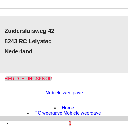
Zuidersluisweg 42
8243 RC Lelystad
Nederland
HERROEPINGSKNOP
Mobiele weergave
Webwinkel gemaakt met
ShopFactory webwinkel
software.
Home
PC weergave
Mobiele weergave
0