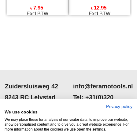
7.95
12.95
€
€
Excl.BTW
Excl.BTW
€
9.62
Incl.BTW
€
15.67
Incl.BTW
excl Verzendkosten
excl Verzendkosten
Zuidersluisweg 42
info@feramotools.nl
8243 RC Lelystad
Tel: +31(0)320
253161
Privacy policy
Nederland
We use cookies
We may place these for analysis of our visitor data, to improve our website,
show personalised content and to give you a great website experience. For
more information about the cookies we use open the settings.