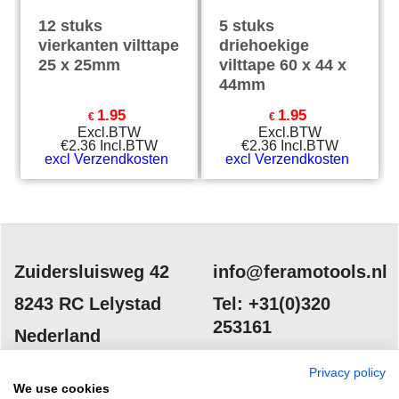
12 stuks
5 stuks
vierkanten vilttape
driehoekige
25 x 25mm
vilttape 60 x 44 x
44mm
1.95
1.95
€
€
Excl.BTW
Excl.BTW
€
2.36
Incl.BTW
€
2.36
Incl.BTW
excl Verzendkosten
excl Verzendkosten
Zuidersluisweg 42
info@feramotools.nl
8243 RC Lelystad
Tel: +31(0)320
253161
Nederland
Privacy policy
We use cookies