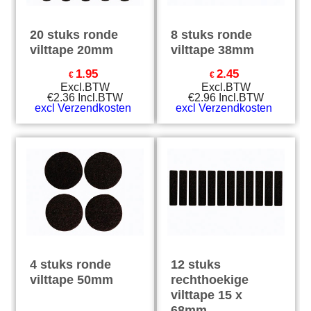
20 stuks ronde
8 stuks ronde
vilttape 20mm
vilttape 38mm
1.95
2.45
€
€
Excl.BTW
Excl.BTW
€
2.36
Incl.BTW
€
2.96
Incl.BTW
excl Verzendkosten
excl Verzendkosten
4 stuks ronde
12 stuks
vilttape 50mm
rechthoekige
vilttape 15 x
68mm