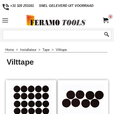
+31 320 253161
SNEL GELEVERD UIT VOORRAAD
0
Home
>
Installateur
>
Tape
>
Vilttape
Vilttape