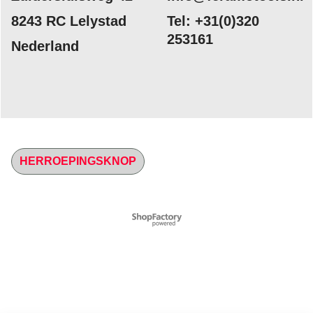
8243 RC Lelystad
Tel: +31(0)320
253161
Nederland
HERROEPINGSKNOP
Webwinkel gemaakt met
ShopFactory webwinkel
software.