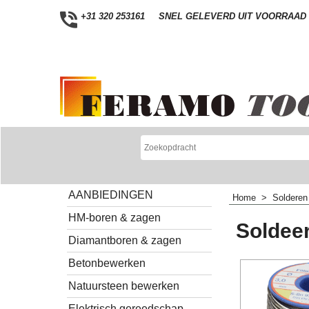
+31 320 253161
SNEL GELEVERD UIT VOORRAAD
AANBIEDINGEN
Home
>
Solderen
HM-boren & zagen
Soldeer
Diamantboren & zagen
Betonbewerken
Natuursteen bewerken
Elektrisch gereedschap