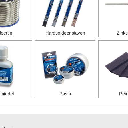
eertin
Hardsoldeer staven
Zinks
imiddel
Pasta
Rein