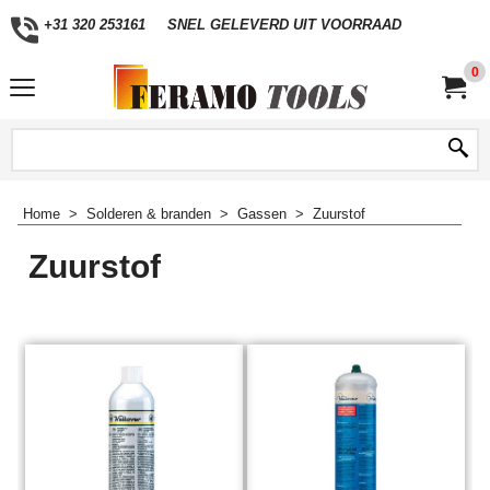
+31 320 253161
SNEL GELEVERD UIT VOORRAAD
0
Home
>
Solderen & branden
>
Gassen
>
Zuurstof
Zuurstof