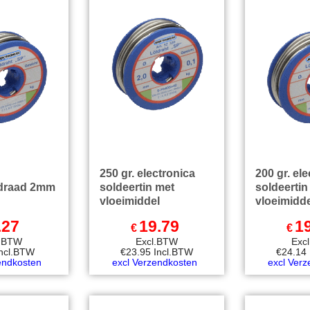
250 gr. electronica
200 gr. el
draad 2mm
soldeertin met
soldeertin
vloeimiddel
vloeimidd
.27
19.79
1
€
€
l.BTW
Excl.BTW
Exc
Incl.BTW
€
23.95
Incl.BTW
€
24.14
endkosten
excl Verzendkosten
excl Ver