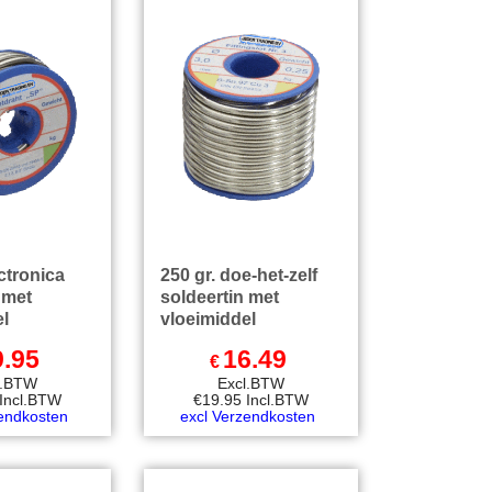
ectronica
250 gr. doe-het-zelf
 met
soldeertin met
el
vloeimiddel
9.95
16.49
€
l.BTW
Excl.BTW
Incl.BTW
€
19.95
Incl.BTW
zendkosten
excl Verzendkosten