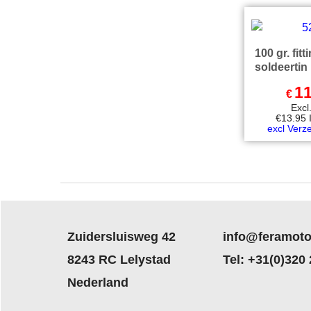
100 gr. fitt
soldeertin
11
€
Exc
€
13.95
excl Verz
Zuidersluisweg 42
info@feramoto
8243 RC Lelystad
Tel: +31(0)320
Nederland