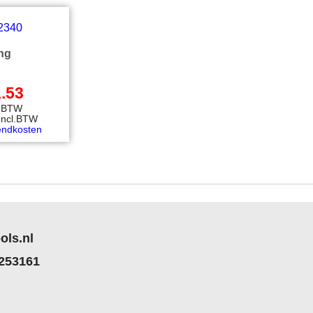
ing
.53
l.BTW
Incl.BTW
endkosten
ols.nl
 253161