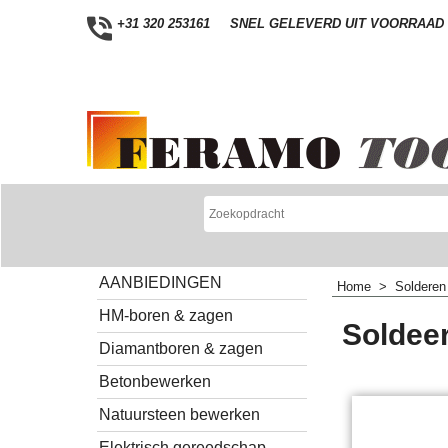
+31 320 253161
SNEL GELEVERD UIT VOORRAAD
AANBIEDINGEN
Home
>
Solderen
HM-boren & zagen
Soldeer
Diamantboren & zagen
Betonbewerken
Natuursteen bewerken
Elektrisch gereedschap