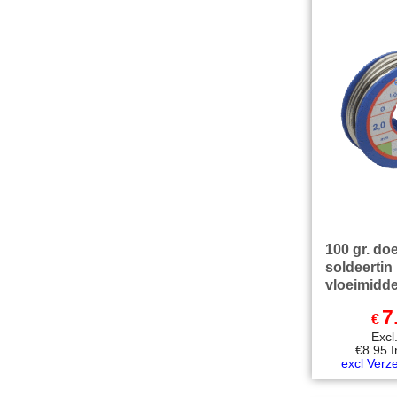
100 gr. doe
soldeertin
vloeimidde
7
€
Exc
€
8.95
excl Verz