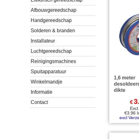
Afbouwgereedschap
Handgereedschap
Solderen & branden
Installateur
Luchtgereedschap
Reinigingsmachines
Spuitapparatuur
1,6 meter
Winkelmandje
desoldeer
dikte
Informatie
3
€
Contact
Exc
€
3.96
excl Verz