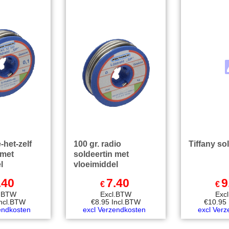
-het-zelf
100 gr. radio
Tiffany so
 met
soldeertin met
l
vloeimiddel
.40
7.40
9
€
€
l.BTW
Excl.BTW
Exc
Incl.BTW
€
8.95
Incl.BTW
€
10.95
endkosten
excl Verzendkosten
excl Ver