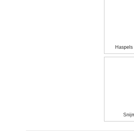
Haspels
Snij