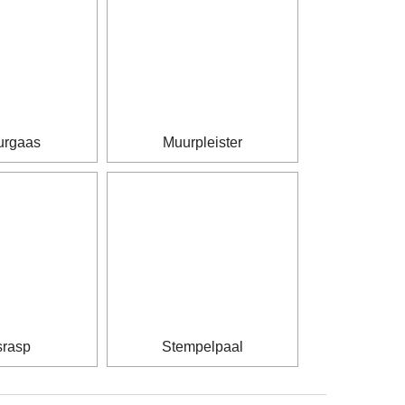
urgaas
Muurpleister
srasp
Stempelpaal