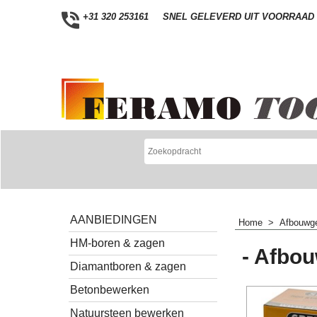
+31 320 253161
SNEL GELEVERD UIT VOORRAAD
AANBIEDINGEN
Home
>
Afbouwg
HM-boren & zagen
- Afbo
Diamantboren & zagen
Betonbewerken
Natuursteen bewerken