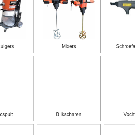
zuigers
Mixers
Schroef
cspuit
Blikscharen
Voch