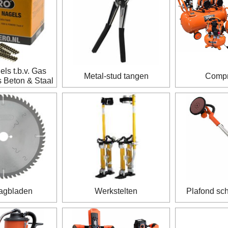
ls t.b.v. Gas
Metal-stud tangen
Compr
 Beton & Staal
agbladen
Werkstelten
Plafond sc