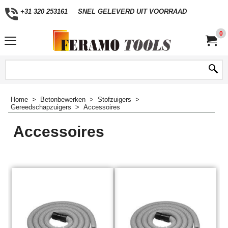
+31 320 253161
SNEL GELEVERD UIT VOORRAAD
0
Home
>
Betonbewerken
>
Stofzuigers
>
Gereedschapzuigers
>
Accessoires
Accessoires