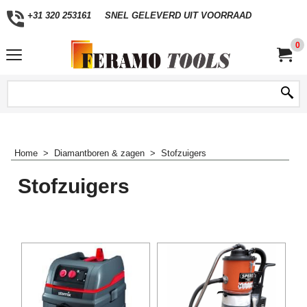
+31 320 253161
SNEL GELEVERD UIT VOORRAAD
0
Home
>
Diamantboren & zagen
>
Stofzuigers
Stofzuigers