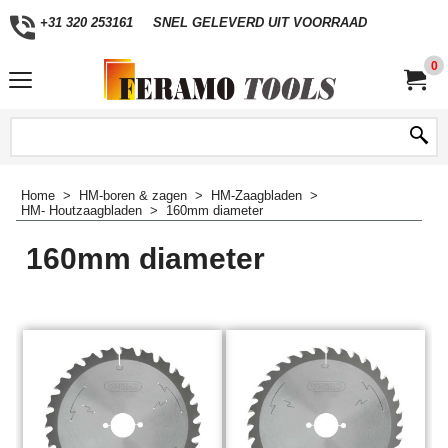
+31 320 253161
SNEL GELEVERD UIT VOORRAAD
0
Home
>
HM-boren & zagen
>
HM-Zaagbladen
>
HM- Houtzaagbladen
>
160mm diameter
160mm diameter