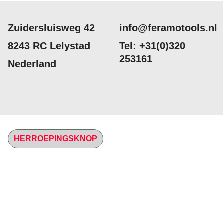
Zuidersluisweg 42
info@feramotools.nl
8243 RC Lelystad
Tel: +31(0)320
253161
Nederland
HERROEPINGSKNOP
Webwinkel gemaakt met
ShopFactory webwinkel
software.