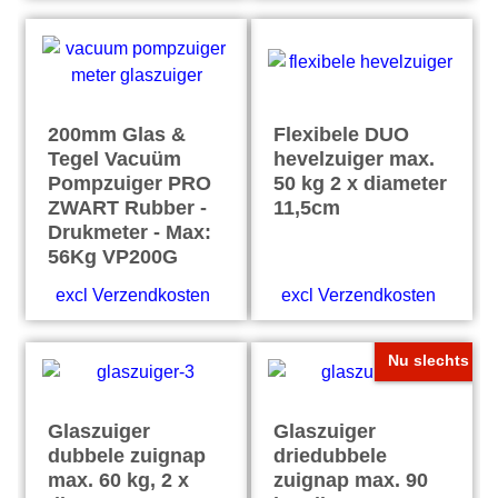
200mm Glas &
Flexibele DUO
Tegel Vacuüm
hevelzuiger max.
Pompzuiger PRO
50 kg 2 x diameter
ZWART Rubber -
11,5cm
Drukmeter - Max:
56Kg VP200G
excl Verzendkosten
excl Verzendkosten
Nu slechts
Glaszuiger
Glaszuiger
dubbele zuignap
driedubbele
max. 60 kg, 2 x
zuignap max. 90