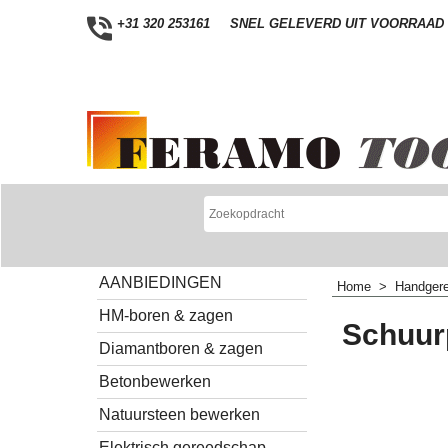
+31 320 253161
SNEL GELEVERD UIT VOORRAAD
AANBIEDINGEN
Home
>
Handger
HM-boren & zagen
Schuur
Diamantboren & zagen
Betonbewerken
Natuursteen bewerken
Elektrisch gereedschap