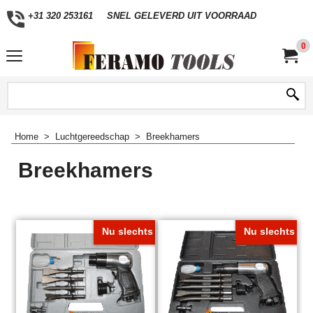
+31 320 253161
SNEL GELEVERD UIT VOORRAAD
0
Home
>
Luchtgereedschap
>
Breekhamers
Breekhamers
Nu slechts
Nu slechts