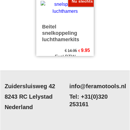
excl Verzendkosten
excl Verzendkosten
Nu slechts
Beitel
snelkoppeling
luchthamerkits
9.95
€
14.95
€
Excl.BTW
€
12.04
Incl.BTW
excl Verzendkosten
Zuidersluisweg 42
info@feramotools.nl
8243 RC Lelystad
Tel: +31(0)320
253161
Nederland