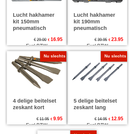
Lucht hakhamer
Lucht hakhamer
kit 150mm
kit 190mm
pneumatisch
pneumatisch
16.95
23.95
€
29.00
€
39.95
€
€
Excl.BTW
Excl.BTW
€
20.51
Incl.BTW
€
28.98
Incl.BTW
excl Verzendkosten
excl Verzendkosten
Nu slechts
Nu slechts
4 delige beitelset
5 delige beitelset
zeskant kort
zeskant lang
9.95
12.95
€
11.95
€
14.95
€
€
Excl.BTW
Excl.BTW
€
12.04
Incl.BTW
€
15.67
Incl.BTW