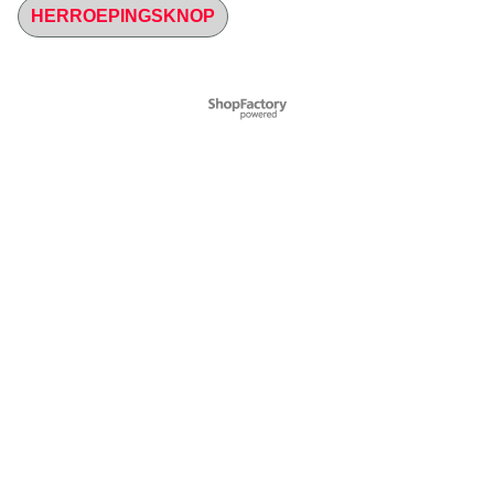
HERROEPINGSKNOP
Webwinkel gemaakt met
ShopFactory webwinkel
software.