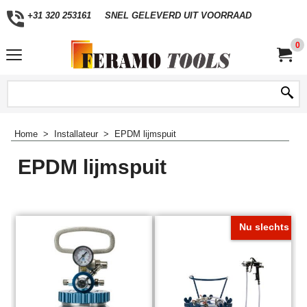
+31 320 253161
SNEL GELEVERD UIT VOORRAAD
0
Home
>
Installateur
>
EPDM lijmspuit
EPDM lijmspuit
Nu slechts