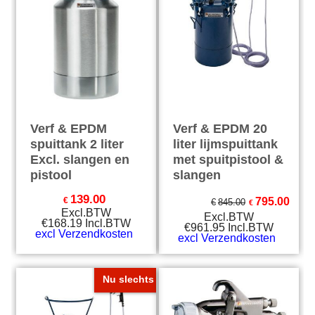
Verf & EPDM
Verf & EPDM 20
spuittank 2 liter
liter lijmspuittank
Excl. slangen en
met spuitpistool &
pistool
slangen
139.00
€
795.00
€
845.00
€
Excl.BTW
Excl.BTW
€
168.19
Incl.BTW
€
961.95
Incl.BTW
excl Verzendkosten
excl Verzendkosten
Nu slechts