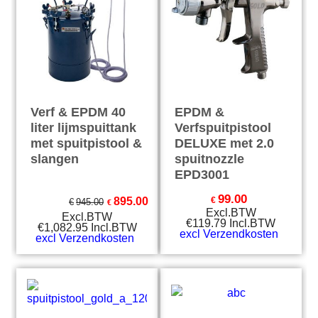
Verf & EPDM 40
EPDM &
liter lijmspuittank
Verfspuitpistool
met spuitpistool &
DELUXE met 2.0
slangen
spuitnozzle
EPD3001
99.00
895.00
€
€
945.00
€
Excl.BTW
Excl.BTW
€
119.79
Incl.BTW
€
1,082.95
Incl.BTW
excl Verzendkosten
excl Verzendkosten