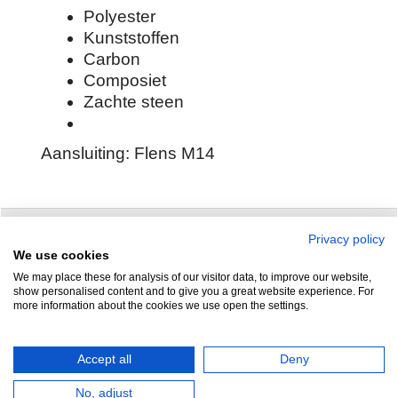
Polyester
Kunststoffen
Carbon
Composiet
Zachte steen
Aansluiting: Flens M14
Privacy policy
Zuidersluisweg 42
info@feramotools.nl
We use cookies
We may place these for analysis of our visitor data, to improve our website,
8243 RC Lelystad
Tel: +31(0)320
show personalised content and to give you a great website experience. For
more information about the cookies we use open the settings.
253161
Nederland
Accept all
Deny
No, adjust