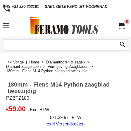
+31 320 253161
SNEL GELEVERD UIT VOORRAAD
0
<< Vorige
|
Home
>
Diamantboren & zagen
>
Diamant zaagbladen
>
Vormgeving Zaagbladen
>
180mm - Flens M14 Python zaagblad tweezijdig
180mm - Flens M14 Python zaagblad
tweezijdig
PZBTZ180
59.00
€
Excl.BTW
€
71.39
Incl.BTW
excl Verzendkosten