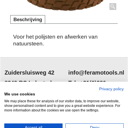
Beschrijving
Voor het polijsten en afwerken van
natuursteen.
Zuidersluisweg 42
info@feramotools.nl
8243 RC Lelystad
Tel: +31(0)320
Privacy policy
253161
Nederland
We use cookies
We may place these for analysis of our visitor data, to improve our website,
show personalised content and to give you a great website experience. For
more information about the cookies we use open the settings.
Accept all
Deny