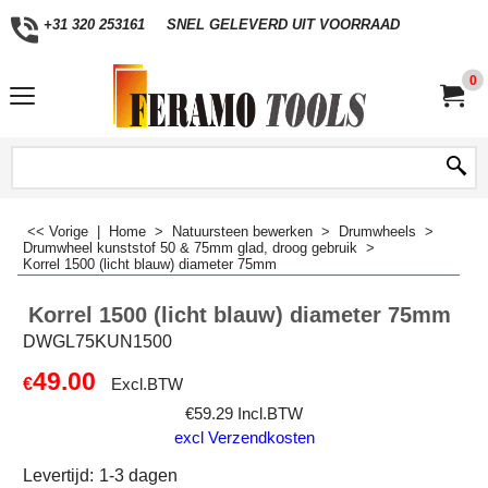
+31 320 253161
SNEL GELEVERD UIT VOORRAAD
0
<< Vorige
|
Home
>
Natuursteen bewerken
>
Drumwheels
>
Drumwheel kunststof 50 & 75mm glad, droog gebruik
>
Korrel 1500 (licht blauw) diameter 75mm
Korrel 1500 (licht blauw) diameter 75mm
DWGL75KUN1500
49.00
€
Excl.BTW
€
59.29
Incl.BTW
excl Verzendkosten
Levertijd:
1-3 dagen