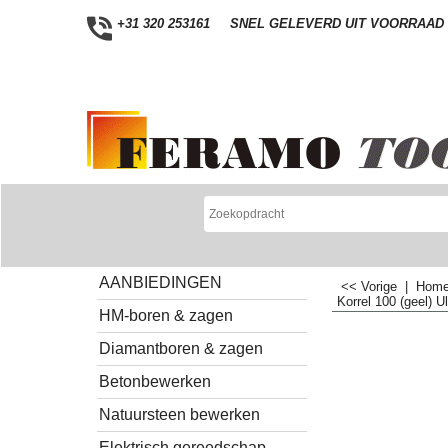
+31 320 253161
SNEL GELEVERD UIT VOORRAAD
AANBIEDINGEN
<< Vorige
|
Hom
Korrel 100 (geel) 
HM-boren & zagen
Diamantboren & zagen
Betonbewerken
Natuursteen bewerken
Elektrisch gereedschap