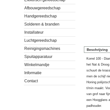
Afbouwgereedschap
Handgereedschap
Solderen & branden
Installateur
Luchtgereedschap
Reinigingsmachines
Beschrijving
Spuitapparatuur
Korrel 100 - Dia
Winkelmandje
het Nat & Droog
schuurt de krass
Informatie
men de schijf ni
Contact
Honing polijstsc
t/min maakt. Voo
van grof naar fij
een Hoogglans a
padhouder.