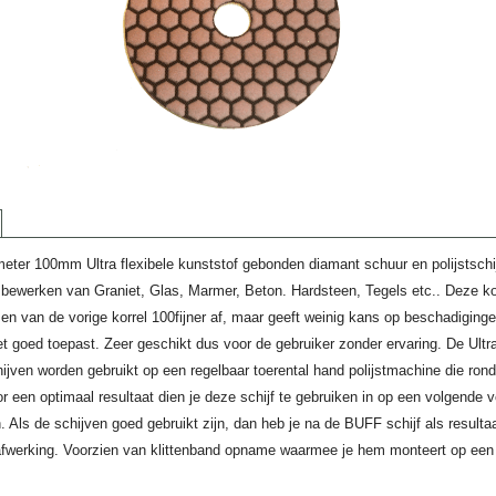
meter 100mm Ultra flexibele kunststof gebonden diamant schuur en polijstschi
 bewerken van Graniet, Glas, Marmer, Beton. Hardsteen, Tegels etc.. Deze ko
en van de vorige korrel 100fijner af, maar geeft weinig kans op beschadiginge
et goed toepast. Zeer geschikt dus voor de gebruiker zonder ervaring. De Ultr
hijven worden gebruikt op een regelbaar toerental hand polijstmachine die ron
r een optimaal resultaat dien je deze schijf te gebruiken in op een volgende 
n. Als de schijven goed gebruikt zijn, dan heb je na de BUFF schijf als resulta
fwerking. Voorzien van klittenband opname waarmee je hem monteert op een