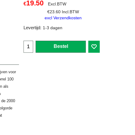
19.50
€
Excl.BTW
€
23.60
Incl.BTW
excl Verzendkosten
Levertijd:
1-3 dagen
Bestel
jven voor
rrel 100
n als
a
d de 2000
volgorde
at