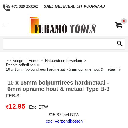
+31 320 253161
SNEL GELEVERD UIT VOORRAAD
0
<< Vorige
|
Home
>
Natuursteen bewerken
>
Rechte stiftslijper
>
10 x 15mm bolpuntfrees hardmetaal - 6mm opname hout & metaal Type 
10 x 15mm bolpuntfrees hardmetaal -
6mm opname hout & metaal Type B-3
FEB-3
12.95
€
Excl.BTW
€
15.67
Incl.BTW
excl Verzendkosten