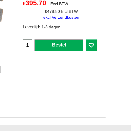
395.70
€
Excl.BTW
€
478.80
Incl.BTW
excl Verzendkosten
Levertijd:
1-3 dagen
Bestel