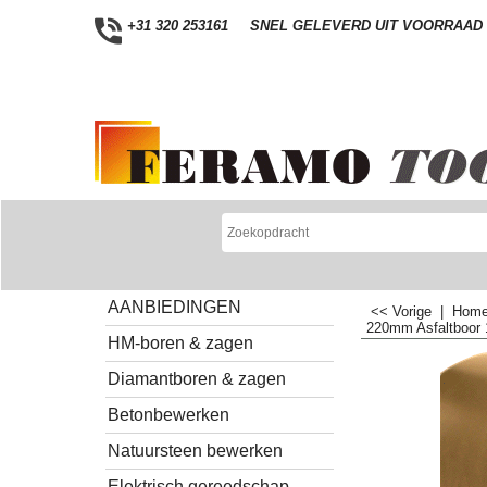
+31 320 253161
SNEL GELEVERD UIT VOORRAAD
AANBIEDINGEN
<< Vorige
|
Hom
220mm Asfaltboor 
HM-boren & zagen
Diamantboren & zagen
Betonbewerken
Natuursteen bewerken
Elektrisch gereedschap