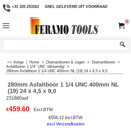
+31 320 253161
SNEL GELEVERD UIT VOORRAAD
0
<< Vorige
|
Home
>
Diamantboren & zagen
>
Diamantboren
>
Asfaltboren 1 1/4" UNC 'dikwandig'
>
280mm Asfaltboor 1 1/4 UNC 400mm NL (19) 24 x 4,5 x 9,0
280mm Asfaltboor 1 1/4 UNC 400mm NL
(19) 24 x 4,5 x 9,0
231880asf
459.60
€
Excl.BTW
€
556.12
Incl.BTW
excl Verzendkosten