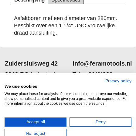
Asfaltboren met een diameter van 280mm.
Beschikt over een 1 1/4" UNC vrouwelijke
draad aansluiting.
Zuidersluisweg 42
info@feramotools.nl
8243 RC Lelystad
Tel: +31(0)320
Privacy policy
253161
Nederland
We use cookies
We may place these for analysis of our visitor data, to improve our website,
show personalised content and to give you a great website experience. For
more information about the cookies we use open the settings.
Accept all
Deny
HERROEPINGSKNOP
No, adjust