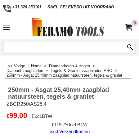
+31 320 253161
SNEL GELEVERD UIT VOORRAAD
0
<< Vorige
|
Home
>
Diamantboren & zagen
>
Diamant zaagbladen
>
Tegels & Graniet zaagbladen PRO
>
250mm - Asgat 25,40mm zaagblad natuursteen, tegels & graniet
250mm - Asgat 25,40mm zaagblad
natuursteen, tegels & graniet
ZBCR250/AS25.4
99.00
€
Excl.BTW
€
119.79
Incl.BTW
excl Verzendkosten