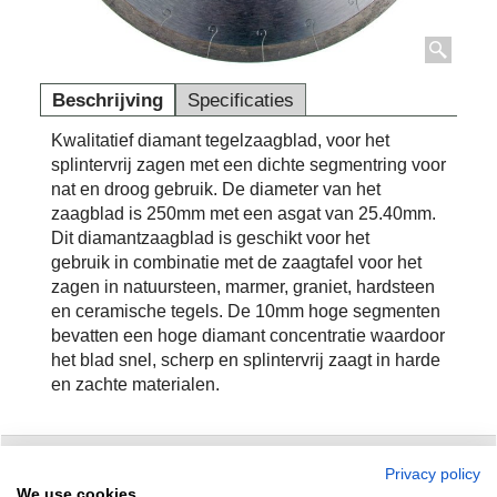
Beschrijving
Specificaties
Kwalitatief diamant tegelzaagblad, voor het
splintervrij zagen met een dichte segmentring voor
nat en droog gebruik. De diameter van het
zaagblad is 250mm met een asgat van 25.40mm.
Dit diamantzaagblad is geschikt voor het
gebruik in combinatie met de zaagtafel voor het
zagen in natuursteen, marmer, graniet, hardsteen
en ceramische tegels. De 10mm hoge segmenten
bevatten een hoge diamant concentratie waardoor
het blad snel, scherp en splintervrij zaagt in harde
en zachte materialen.
Privacy policy
Zuidersluisweg 42
info@feramotools.nl
We use cookies