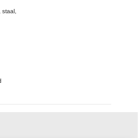
 staal,
d