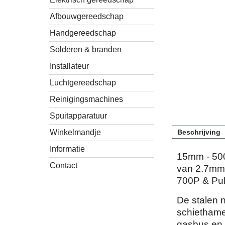
Afbouwgereedschap
Handgereedschap
Solderen & branden
Installateur
Luchtgereedschap
Reinigingsmachines
Spuitapparatuur
Winkelmandje
Beschrijving
Informatie
15mm - 500
Contact
van 2.7mm 
700P & Pu
De stalen n
schiethame
gasbus en h