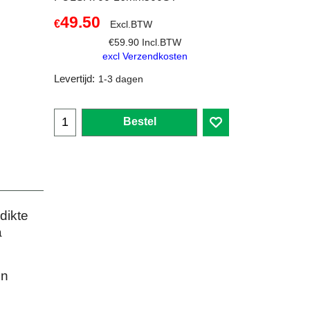
49.50
€
Excl.BTW
€
59.90
Incl.BTW
excl Verzendkosten
Levertijd:
1-3 dagen
Bestel
dikte
a
en