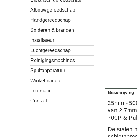
Afbouwgereedschap
Handgereedschap
Solderen & branden
Installateur
Luchtgereedschap
Reinigingsmachines
Spuitapparatuur
Winkelmandje
Informatie
Beschrijving
Contact
25mm - 500
van 2.7mm 
700P & Pu
De stalen n
schiethame