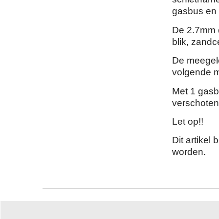
gasbus en h
De 2.7mm di
blik, zand
De meegele
volgende 
Met 1 gasb
verschoten
Let op!!
Dit artikel
worden.