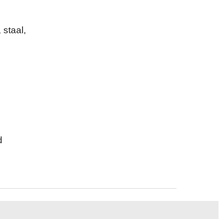
 staal,
d