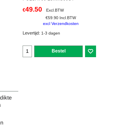
49.50
€
Excl.BTW
€
59.90
Incl.BTW
excl Verzendkosten
Levertijd:
1-3 dagen
Bestel
dikte
a
en