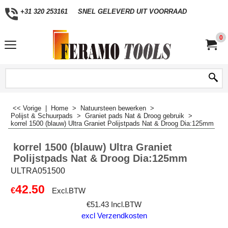
+31 320 253161
SNEL GELEVERD UIT VOORRAAD
0
<< Vorige
|
Home
>
Natuursteen bewerken
>
Polijst & Schuurpads
>
Graniet pads Nat & Droog gebruik
>
korrel 1500 (blauw) Ultra Graniet Polijstpads Nat & Droog Dia:125mm
korrel 1500 (blauw) Ultra Graniet
Polijstpads Nat & Droog Dia:125mm
ULTRA051500
42.50
€
Excl.BTW
€
51.43
Incl.BTW
excl Verzendkosten