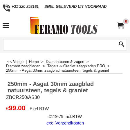
+31 320 253161
SNEL GELEVERD UIT VOORRAAD
0
<< Vorige
|
Home
>
Diamantboren & zagen
>
Diamant zaagbladen
>
Tegels & Graniet zaagbladen PRO
>
250mm - Asgat 30mm zaagblad natuursteen, tegels & graniet
250mm - Asgat 30mm zaagblad
natuursteen, tegels & graniet
ZBCR250/AS30
99.00
€
Excl.BTW
€
119.79
Incl.BTW
excl Verzendkosten