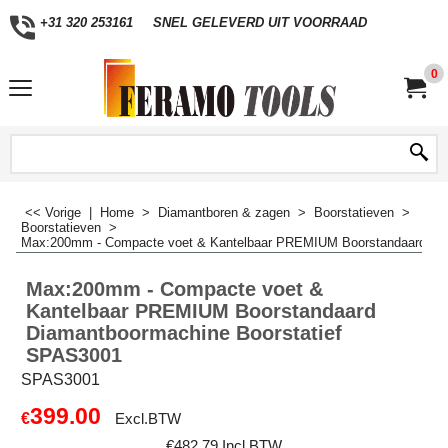
+31 320 253161
SNEL GELEVERD UIT VOORRAAD
0
<< Vorige
|
Home
>
Diamantboren & zagen
>
Boorstatieven
>
Boorstatieven
>
Max:200mm - Compacte voet & Kantelbaar PREMIUM Boorstandaard Dia
Max:200mm - Compacte voet &
Kantelbaar PREMIUM Boorstandaard
Diamantboormachine Boorstatief
SPAS3001
SPAS3001
399.00
€
Excl.BTW
€
482.79
Incl.BTW