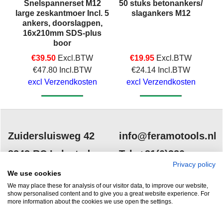
ng
Snelspannerset M12
50 stuks betonankers/
-
large zeskantmoer Incl. 5
slagankers M12
ankers, doorslagpen,
16x210mm SDS-plus
boor
€
39.50
Excl.BTW
€
19.95
Excl.BTW
€
47.80
Incl.BTW
€
24.14
Incl.BTW
excl Verzendkosten
excl Verzendkosten
Klik hier
Klik hier
Zuidersluisweg 42
info@feramotools.nl
8243 RC Lelystad
Tel: +31(0)320
Privacy policy
253161
Nederland
We use cookies
We may place these for analysis of our visitor data, to improve our website,
show personalised content and to give you a great website experience. For
more information about the cookies we use open the settings.