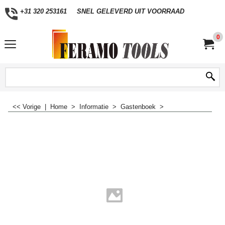
+31 320 253161
SNEL GELEVERD UIT VOORRAAD
0
<< Vorige
|
Home
>
Informatie
>
Gastenboek
>