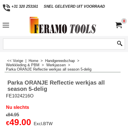
+31 320 253161
SNEL GELEVERD UIT VOORRAAD
0
<< Vorige
|
Home
>
Handgereedschap
>
Werkkleding & PBM
>
Werkjassen
>
Parka ORANJE Reflectie werkjas all season 5-delig
Parka ORANJE Reflectie werkjas all
season 5-delig
FE1024216O
Nu slechts
84.95
€
49.00
€
Excl.BTW