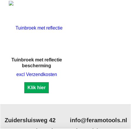
Tuinbroek met reflectie
bescherming
excl Verzendkosten
Klik hier
Zuidersluisweg 42
info@feramotools.nl
8243 RC Lelystad
Tel: +31(0)320