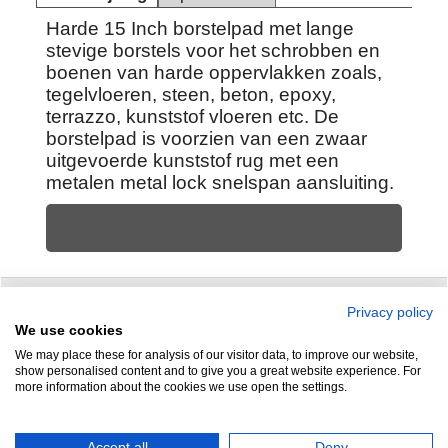
Harde 15 Inch borstelpad met lange
stevige borstels voor het schrobben en
boenen van harde oppervlakken zoals,
tegelvloeren, steen, beton, epoxy,
terrazzo, kunststof vloeren etc. De
borstelpad is voorzien van een zwaar
uitgevoerde kunststof rug met een
metalen metal lock snelspan aansluiting.
Privacy policy
Zuidersluisweg 42
info@feramotools.nl
We use cookies
We may place these for analysis of our visitor data, to improve our website,
8243 RC Lelystad
Tel: +31(0)320
show personalised content and to give you a great website experience. For
more information about the cookies we use open the settings.
253161
Nederland
Accept all
Deny