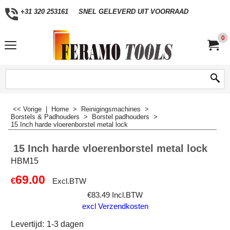
+31 320 253161
SNEL GELEVERD UIT VOORRAAD
0
<< Vorige
|
Home
>
Reinigingsmachines
>
Borstels & Padhouders
>
Borstel padhouders
>
15 Inch harde vloerenborstel metal lock
15 Inch harde vloerenborstel metal lock
HBM15
69.00
€
Excl.BTW
€
83.49
Incl.BTW
excl Verzendkosten
Levertijd:
1-3 dagen