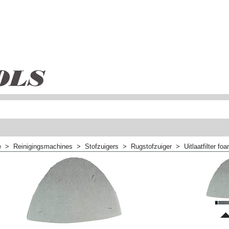
e
>
Reinigingsmachines
>
Stofzuigers
>
Rugstofzuiger
>
Uitlaatfilter 