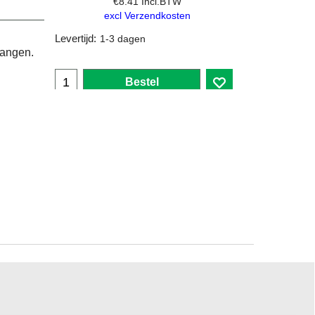
€
8.41
Incl.BTW
excl Verzendkosten
Levertijd:
1-3 dagen
vangen.
Bestel