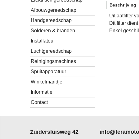
Beschrijving
Afbouwgereedschap
Uitlaatfilter
Handgereedschap
Dit filter di
Solderen & branden
Enkel geschi
Installateur
Luchtgereedschap
Reinigingsmachines
Spuitapparatuur
Winkelmandje
Informatie
Contact
Zuidersluisweg 42
info@feramoto