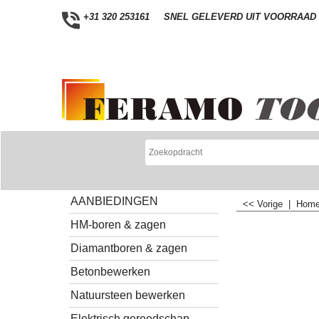
+31 320 253161
SNEL GELEVERD UIT VOORRAAD
AANBIEDINGEN
<< Vorige
|
Hom
HM-boren & zagen
Diamantboren & zagen
Betonbewerken
Natuursteen bewerken
Elektrisch gereedschap