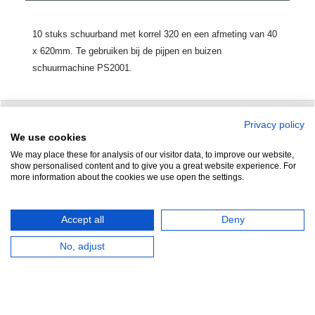
10 stuks schuurband met korrel 320 en een afmeting van 40
x 620mm. Te gebruiken bij de pijpen en buizen
schuurmachine PS2001.
Privacy policy
Zuidersluisweg 42
info@feramotools.nl
We use cookies
We may place these for analysis of our visitor data, to improve our website,
8243 RC Lelystad
Tel: +31(0)320
show personalised content and to give you a great website experience. For
more information about the cookies we use open the settings.
253161
Nederland
Accept all
Deny
No, adjust
HERROEPINGSKNOP