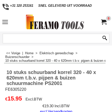
+31 320 253161
SNEL GELEVERD UIT VOORRAAD
0
<< Vorige
|
Home
>
Elektrisch gereedschap
>
Buizenschuurder
>
10 stuks schuurband korrel 320 - 40 x 620mm t.b.v. pijpen & buizen sc
10 stuks schuurband korrel 320 - 40 x
620mm t.b.v. pijpen & buizen
schuurmachine PS2001
FE6305220
15.95
€
Excl.BTW
€
19.30
Incl.BTW
excl Verzendkosten