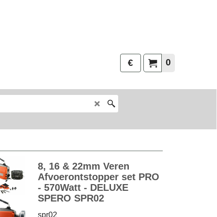
0
€
8, 16 & 22mm Veren
Afvoerontstopper set PRO
- 570Watt - DELUXE
SPERO SPR02
spr02