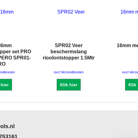
 16mm
SPR02 Veer
16mm me
opper set PRO
beschermslang
 SPERO SPR01-
rioolontstopper 1.5Mtr
RO
zendkosten
excl Verzendkosten
excl Verz
 hier
Klik hier
Klik
ols.nl
 253161