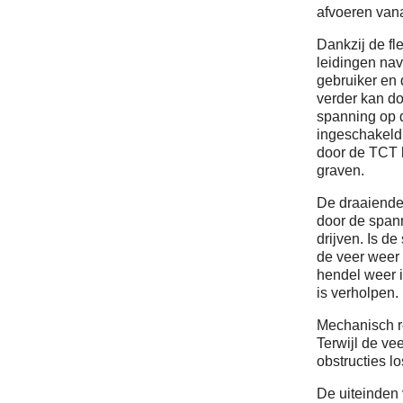
afvoeren van
Dankzij de fl
leidingen nav
gebruiker en 
verder kan do
spanning op d
ingeschakeld
door de TCT b
graven.
De draaiende
door de spann
drijven. Is d
de veer weer 
hendel weer i
is verholpen.
Mechanisch r
Terwijl de ve
obstructies l
De uiteinden