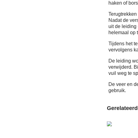
haken of bors
Terugtrekken 
Nadat de vers
uit de leidin
helemaal op t
Tijdens het t
vervolgens k
De leiding wo
verwijderd. B
vuil weg te s
De veer en d
gebruik.
Gerelateer