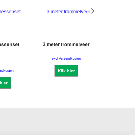
ssenset
3 meter trommelveer
rioolont
verenpak
excl Verzendkosten
excl Verze
Klik hier
Klik 
endkosten
 hier