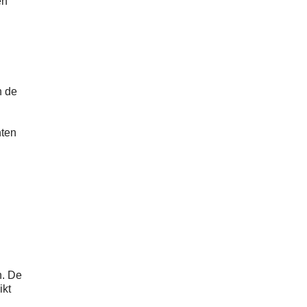
en
n de
hten
n. De
ikt