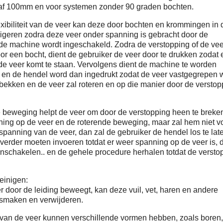
af 100mm en voor systemen zonder 90 graden bochten.
exibiliteit van de veer kan deze door bochten en krommingen in 
igeren zodra deze veer onder spanning is gebracht door de
de machine wordt ingeschakeld. Zodra de verstopping of de vee
or een bocht, dient de gebruiker de veer door te drukken zodat 
e veer komt te staan. Vervolgens dient de machine te worden
 en de hendel word dan ingedrukt zodat de veer vastgegrepen 
ekken en de veer zal roteren en op die manier door de verstop
 beweging helpt de veer om door de verstopping heen te breke
ing op de veer en de roterende beweging, maar zal hem niet vo
e spanning van de veer, dan zal de gebruiker de hendel los te lat
verder moeten invoeren totdat er weer spanning op de veer is, 
nschakelen.. en de gehele procedure herhalen totdat de versto
einigen:
er door de leiding beweegt, kan deze vuil, vet, haren en andere
osmaken en verwijderen.
 van de veer kunnen verschillende vormen hebben, zoals boren,