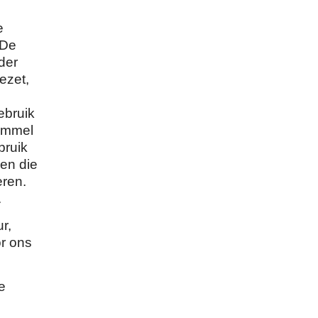
e
 De
der
ezet,
ebruik
rommel
bruik
en die
eren.
.
r,
or ons
e