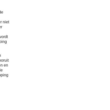
de
r niet
er
wordt
ping
n
oruit
en en
de
pping