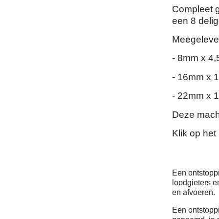
Compleet g
een 8 deli
Meegeleve
- 8mm x 4,
- 16mm x 1
- 22mm x 1
Deze machi
Klik op het
Een ontstopp
loodgieters e
en afvoeren.
Een ontstoppi