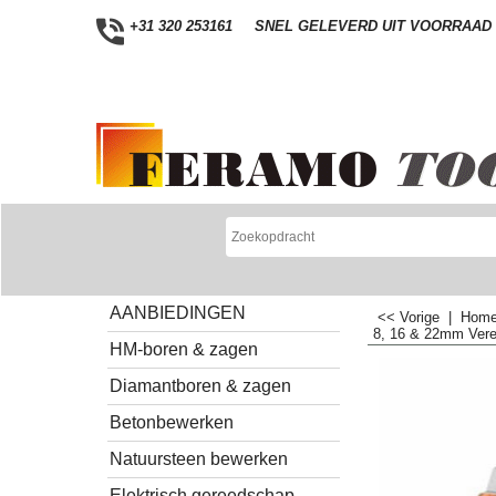
+31 320 253161
SNEL GELEVERD UIT VOORRAAD
AANBIEDINGEN
<< Vorige
|
Hom
8, 16 & 22mm Ver
HM-boren & zagen
Diamantboren & zagen
Betonbewerken
Natuursteen bewerken
Elektrisch gereedschap