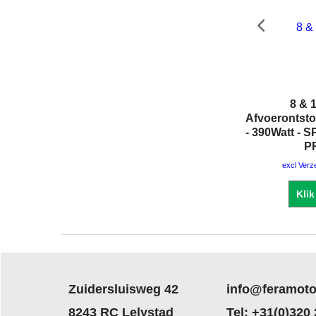
8 &
Afvoerontst
- 390Watt -
P
excl Ver
Klik
Zuidersluisweg 42
info@feramoto
8243 RC Lelystad
Tel: +31(0)320