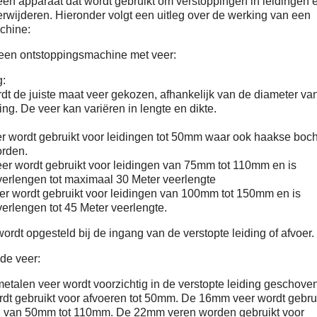
en apparaat dat wordt gebruikt om verstoppingen in leidingen 
erwijderen. Hieronder volgt een uitleg over de werking van een
chine:
een ontstoppingsmachine met veer:
g:
rdt de juiste maat veer gekozen, afhankelijk van de diameter va
ing. De veer kan variëren in lengte en dikte.
r wordt gebruikt voor leidingen tot 50mm waar ook haakse boc
orden.
er wordt gebruikt voor leidingen van 75mm tot 110mm en is
verlengen tot maximaal 30 Meter veerlengte
r wordt gebruikt voor leidingen van 100mm tot 150mm en is
verlengen tot 45 Meter veerlengte.
rdt opgesteld bij de ingang van de verstopte leiding of afvoer.
de veer:
metalen veer wordt voorzichtig in de verstopte leiding geschove
dt gebruikt voor afvoeren tot 50mm. De 16mm veer wordt gebru
n van 50mm tot 110mm. De 22mm veren worden gebruikt voor