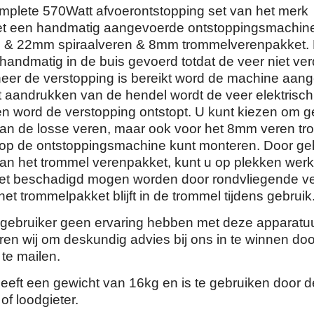
omplete 570Watt afvoerontstopping set van het merk
 een handmatig aangevoerde ontstoppingsmachin
16 & 22mm spiraalveren & 8mm trommelverenpakket.
handmatig in de buis gevoerd totdat de veer niet ver
eer de verstopping is bereikt word de machine aang
t aandrukken van de hendel wordt de veer elektrisch
en word de verstopping ontstopt. U kunt kiezen om g
an de losse veren, maar ook voor het 8mm veren t
 op de ontstoppingsmachine kunt monteren. Door ge
an het trommel verenpakket, kunt u op plekken werk
iet beschadigd mogen worden door rondvliegende v
het trommelpakket blijft in de trommel tijdens gebruik
gebruiker geen ervaring hebben met deze apparatuu
ren wij om deskundig advies bij ons in te winnen do
 te mailen.
heeft een gewicht van 16kg en is te gebruiken door d
 of loodgieter.