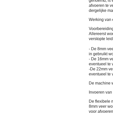
genoemd, is e
afvoeren te v
dergelijke ma
Werking van 
Voorbereidin
Allereerst wo
verstopte leid
- De 8mm vee
in gebruikt w
- De 16mm ve
eventueel te 
-De 22mm vee
eventueel te 
De machine wo
Invoeren van 
De flexibele 
8mm veer wor
voor afvoere