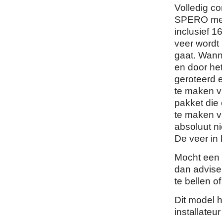
Volledig c
SPERO met
inclusief 
veer wordt 
gaat. Wann
en door he
geroteerd 
te maken v
pakket die
te maken v
absoluut n
De veer in 
Mocht een 
dan advise
te bellen of
Dit model 
installateur