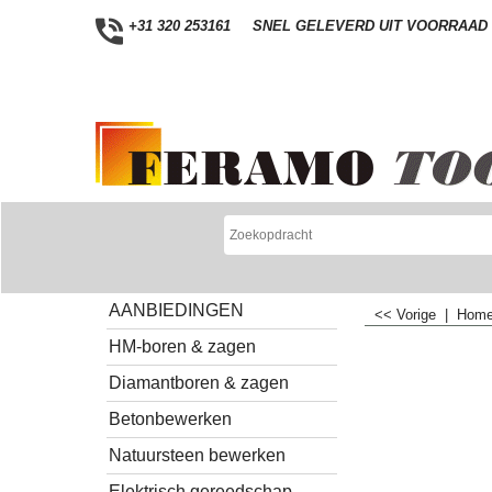
+31 320 253161
SNEL GELEVERD UIT VOORRAAD
AANBIEDINGEN
<< Vorige
|
Hom
HM-boren & zagen
Diamantboren & zagen
Betonbewerken
Natuursteen bewerken
Elektrisch gereedschap