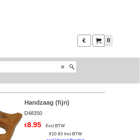
0
€
Handzaag (fijn)
D48350
8.95
€
Excl.BTW
€
10.83
Incl.BTW