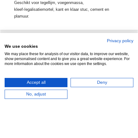
Geschikt voor tegellijm, voegenmassa,
kleef-/egalisatiemortel, kant en klaar stuc, cement en
plamuur.
Privacy policy
Zuidersluisweg 42
info@feramotools.nl
We use cookies
We may place these for analysis of our visitor data, to improve our website,
8243 RC Lelystad
Tel: +31(0)320
show personalised content and to give you a great website experience. For
more information about the cookies we use open the settings.
253161
Nederland
Accept all
Deny
No, adjust
HERROEPINGSKNOP