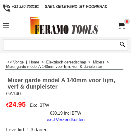
+31 320 253161
SNEL GELEVERD UIT VOORRAAD
0
<< Vorige
|
Home
>
Elektrisch gereedschap
>
Mixers
>
Mixer garde model A 140mm voor lijm, verf & dunpleister
Mixer garde model A 140mm voor lijm,
verf & dunpleister
GA140
24.95
€
Excl.BTW
€
30.19
Incl.BTW
excl Verzendkosten
Levertijd:
1-3 dagen