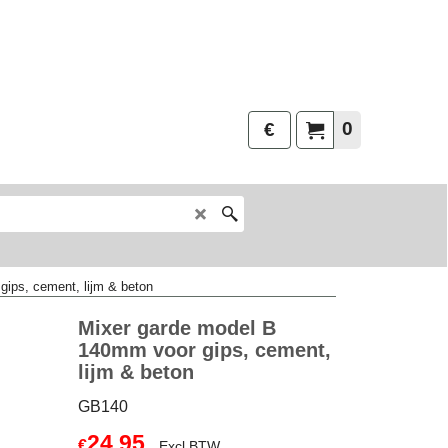
0
€
ips, cement, lijm & beton
Mixer garde model B
140mm voor gips, cement,
lijm & beton
GB140
24.95
€
Excl.BTW