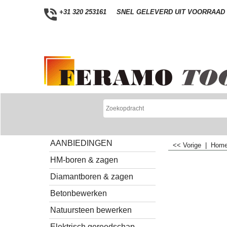
+31 320 253161
SNEL GELEVERD UIT VOORRAAD
AANBIEDINGEN
<< Vorige
|
Hom
HM-boren & zagen
Diamantboren & zagen
Betonbewerken
Natuursteen bewerken
Elektrisch gereedschap