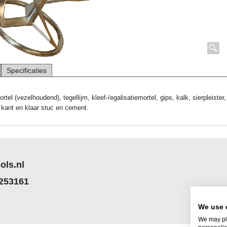
Specificaties
tel (vezelhoudend), tegellijm, kleef-/egalisatiemortel, gips, kalk, sierpleister,
kant en klaar stuc en cement.
ols.nl
 253161
We use 
We may pla