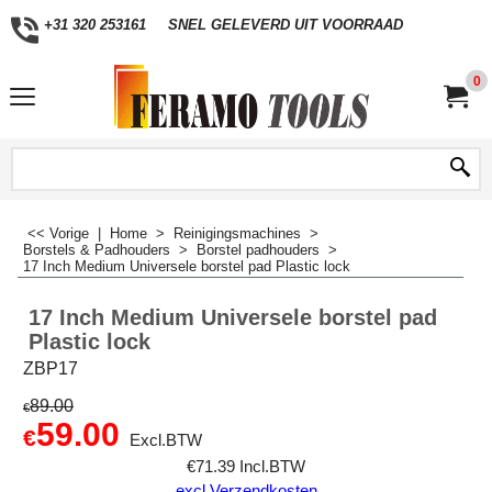
+31 320 253161
SNEL GELEVERD UIT VOORRAAD
0
<< Vorige
|
Home
>
Reinigingsmachines
>
Borstels & Padhouders
>
Borstel padhouders
>
17 Inch Medium Universele borstel pad Plastic lock
17 Inch Medium Universele borstel pad
Plastic lock
ZBP17
89.00
€
59.00
€
Excl.BTW
€
71.39
Incl.BTW
excl Verzendkosten