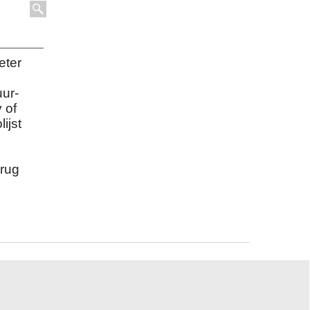
eter
uur-
 of
ijst
 rug