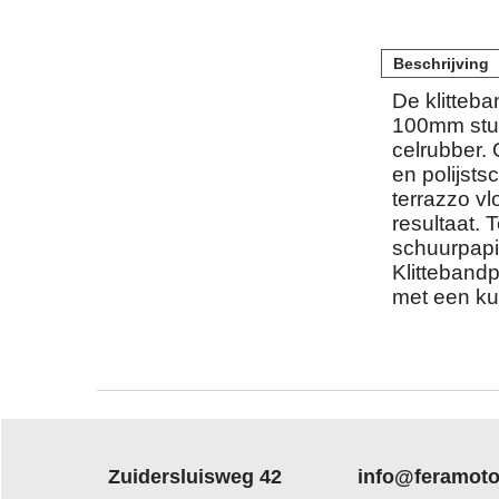
Beschrijving
De klitteb
100mm stuk
celrubber. 
en polijsts
terrazzo vl
resultaat.
schuurpapi
Klitteband
met een kun
Zuidersluisweg 42
info@feramoto