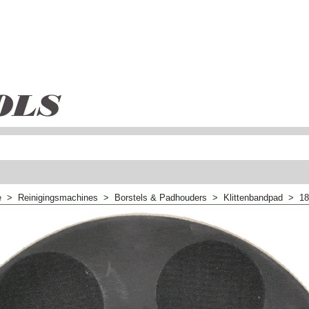
e
>
Reinigingsmachines
>
Borstels & Padhouders
>
Klittenbandpad
>
18