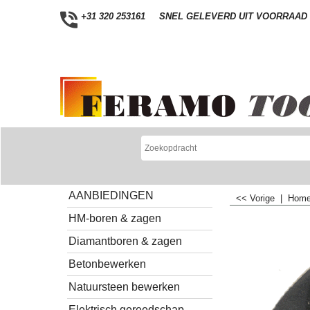
+31 320 253161
SNEL GELEVERD UIT VOORRAAD
AANBIEDINGEN
<< Vorige
|
Hom
HM-boren & zagen
Diamantboren & zagen
Betonbewerken
Natuursteen bewerken
Elektrisch gereedschap