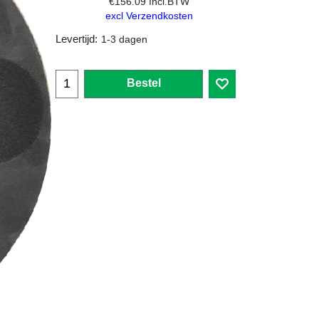
€
156.09
Incl.BTW
excl Verzendkosten
Levertijd:
1-3 dagen
Bestel