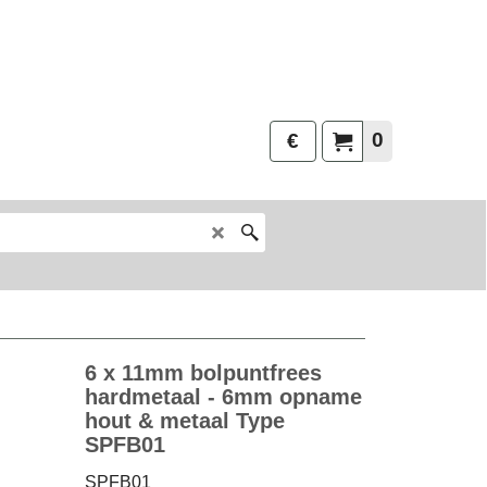
0
€
6 x 11mm bolpuntfrees
hardmetaal - 6mm opname
hout & metaal Type
SPFB01
SPFB01