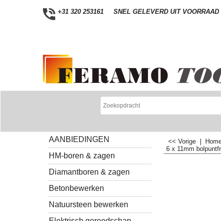
+31 320 253161
SNEL GELEVERD UIT VOORRAAD
AANBIEDINGEN
<< Vorige
|
Hom
6 x 11mm bolpuntf
HM-boren & zagen
Diamantboren & zagen
Betonbewerken
Natuursteen bewerken
Elektrisch gereedschap