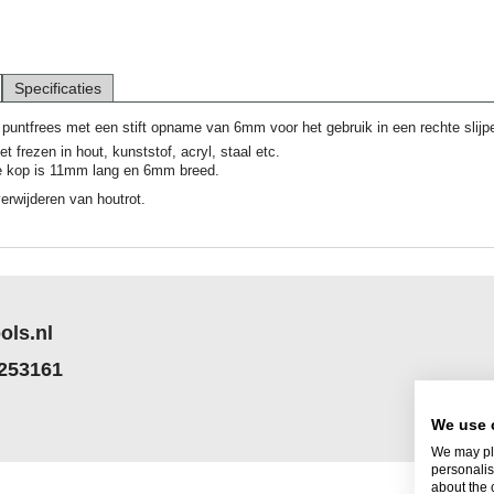
Specificaties
puntfrees met een stift opname van 6mm voor het gebruik in een rechte slijpe
t frezen in hout, kunststof, acryl, staal etc.
e kop is 11mm lang en 6mm breed.
verwijderen van houtrot.
ols.nl
 253161
We use 
We may pla
personalis
about the 