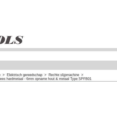
e
>
Elektrisch gereedschap
>
Rechte slijpmachine
>
rees hardmetaal - 6mm opname hout & metaal Type SPFB01