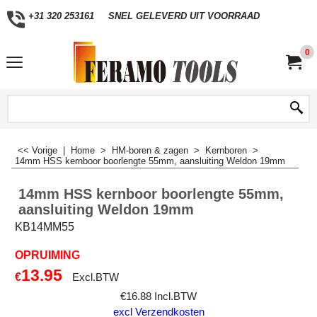
+31 320 253161
SNEL GELEVERD UIT VOORRAAD
0
<< Vorige
|
Home
>
HM-boren & zagen
>
Kernboren
>
14mm HSS kernboor boorlengte 55mm, aansluiting Weldon 19mm
14mm HSS kernboor boorlengte 55mm,
aansluiting Weldon 19mm
KB14MM55
OPRUIMING
13.95
€
Excl.BTW
€
16.88
Incl.BTW
excl Verzendkosten