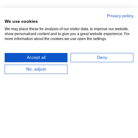
Privacy policy
We use cookies
We may place these for analysis of our visitor data, to improve our website,
show personalised content and to give you a great website experience. For
Zuidersluisweg 42
info@feramotools.nl
more information about the cookies we use open the settings.
8243 RC Lelystad
Tel: +31(0)320
253161
Accept all
Deny
Nederland
No, adjust
HERROEPINGSKNOP
Webwinkel gemaakt met
ShopFactory webwinkel
software.