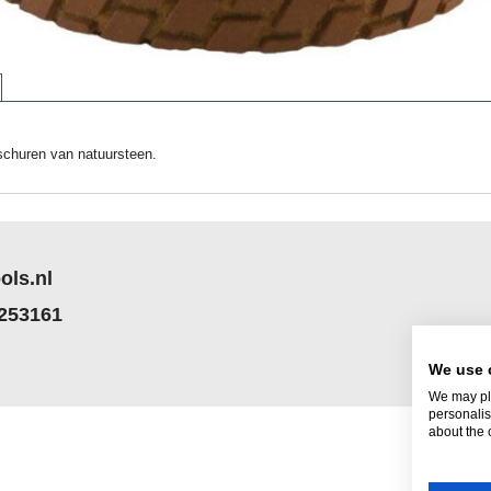
schuren van natuursteen.
ols.nl
 253161
We use 
We may pla
personalis
about the 