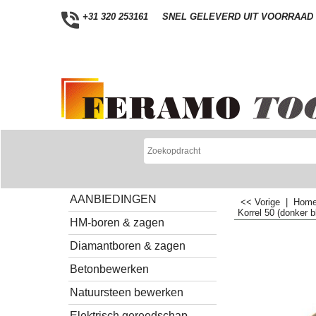
+31 320 253161
SNEL GELEVERD UIT VOORRAAD
AANBIEDINGEN
<< Vorige
|
Hom
Korrel 50 (donker 
HM-boren & zagen
Diamantboren & zagen
Betonbewerken
Natuursteen bewerken
Elektrisch gereedschap