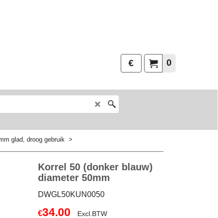
0
€
mm glad, droog gebruik
>
Korrel 50 (donker blauw)
diameter 50mm
DWGL50KUN0050
34.00
€
Excl.BTW