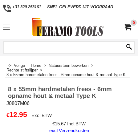
+31 320 253161
SNEL GELEVERD UIT VOORRAAD
0
<< Vorige
|
Home
>
Natuursteen bewerken
>
Rechte stiftslijper
>
8 x 55mm hardmetalen frees - 6mm opname hout & metaal Type K
8 x 55mm hardmetalen frees - 6mm
opname hout & metaal Type K
J0807M06
12.95
€
Excl.BTW
€
15.67
Incl.BTW
excl Verzendkosten