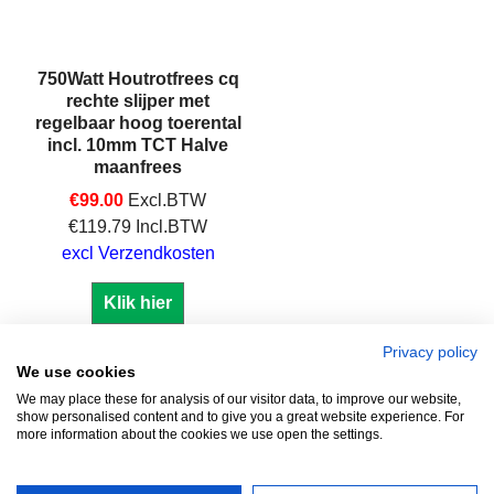
750Watt Houtrotfrees cq
rechte slijper met
regelbaar hoog toerental
incl. 10mm TCT Halve
maanfrees
€
99.00
Excl.BTW
€
119.79
Incl.BTW
excl Verzendkosten
Klik hier
Privacy policy
We use cookies
We may place these for analysis of our visitor data, to improve our website,
show personalised content and to give you a great website experience. For
Zuidersluisweg 42
info@feramotools.nl
more information about the cookies we use open the settings.
8243 RC Lelystad
Tel: +31(0)320