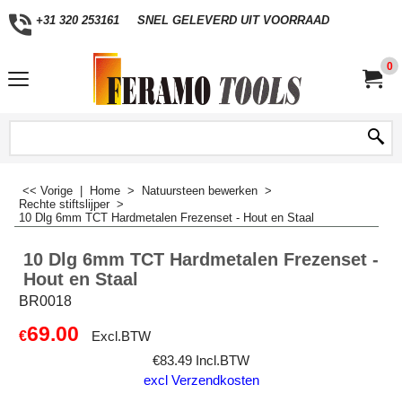
+31 320 253161
SNEL GELEVERD UIT VOORRAAD
0
<< Vorige
|
Home
>
Natuursteen bewerken
>
Rechte stiftslijper
>
10 Dlg 6mm TCT Hardmetalen Frezenset - Hout en Staal
10 Dlg 6mm TCT Hardmetalen Frezenset -
Hout en Staal
BR0018
69.00
€
Excl.BTW
€
83.49
Incl.BTW
excl Verzendkosten