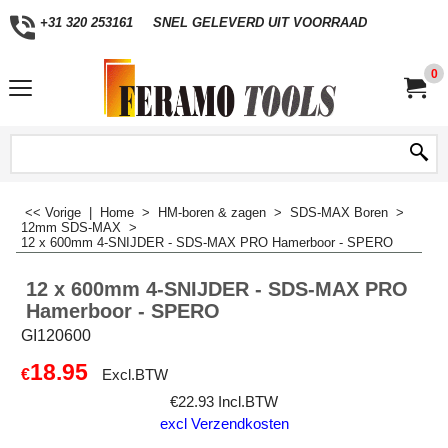
+31 320 253161
SNEL GELEVERD UIT VOORRAAD
0
<< Vorige
|
Home
>
HM-boren & zagen
>
SDS-MAX Boren
>
12mm SDS-MAX
>
12 x 600mm 4-SNIJDER - SDS-MAX PRO Hamerboor - SPERO
12 x 600mm 4-SNIJDER - SDS-MAX PRO
Hamerboor - SPERO
GI120600
18.95
€
Excl.BTW
€
22.93
Incl.BTW
excl Verzendkosten