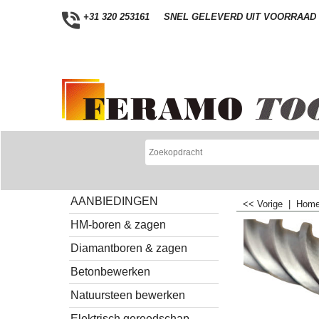
+31 320 253161
SNEL GELEVERD UIT VOORRAAD
AANBIEDINGEN
<< Vorige
|
Hom
HM-boren & zagen
Diamantboren & zagen
Betonbewerken
Natuursteen bewerken
Elektrisch gereedschap