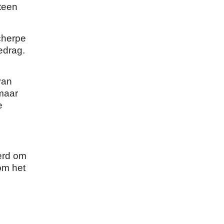
teen
cherpe
edrag.
van
 maar
e
erd om
om het