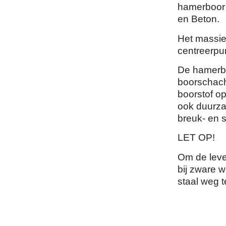
hamerboor 
en Beton.
Het massie
centreerpu
De hamerbo
boorschach
boorstof op
ook duurzam
breuk- en sl
LET OP!
Om de leve
bij zware 
staal weg t