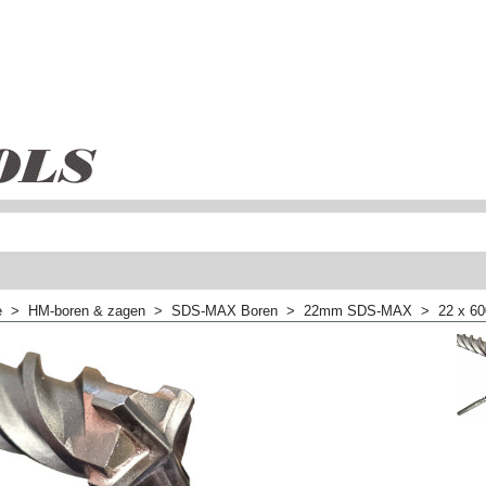
e
>
HM-boren & zagen
>
SDS-MAX Boren
>
22mm SDS-MAX
>
22 x 6