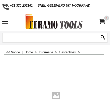
+31 320 253161
SNEL GELEVERD UIT VOORRAAD
0
<< Vorige
|
Home
>
Informatie
>
Gastenboek
>