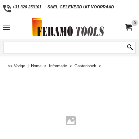
+31 320 253161
SNEL GELEVERD UIT VOORRAAD
0
<< Vorige
|
Home
>
Informatie
>
Gastenboek
>