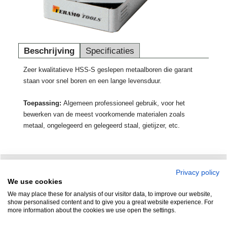
Beschrijving
Specificaties
Zeer kwalitatieve HSS-S geslepen metaalboren die garant
staan voor snel boren en een lange levensduur.
Toepassing:
Algemeen professioneel gebruik, voor het
bewerken van de meest voorkomende materialen zoals
metaal, ongelegeerd en gelegeerd staal, gietijzer, etc.
Privacy policy
Zuidersluisweg 42
info@feramotools.nl
We use cookies
We may place these for analysis of our visitor data, to improve our website,
8243 RC Lelystad
Tel: +31(0)320
show personalised content and to give you a great website experience. For
more information about the cookies we use open the settings.
253161
Nederland