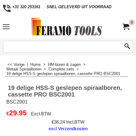
+31 320 253161
SNEL GELEVERD UIT VOORRAAD
0
<< Vorige
|
Home
>
HM-boren & zagen
>
Metaal Spiraalboren
>
Complete sets
>
19 delige HSS-S geslepen spiraalboren, cassette PRO BSC2001
19 delige HSS-S geslepen spiraalboren,
cassette PRO BSC2001
BSC2001
29.95
€
Excl.BTW
€
36.24
Incl.BTW
excl Verzendkosten